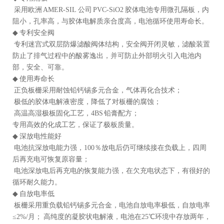
采用欧洲 AMER-SIL 公司 PVC-SiO2 胶体电池专用微孔隔板，内
阻小，孔率高，与胶体电解质亲合度高，电池循环使用寿命长。
◆ 专利安全阀
专利迷宫式双层防爆滤酸阀体结构，安全阀开闭灵敏，滤酸装置
防止了排气过程中的酸雾逸出，并可防止外部明火引入电池内
部，安全、可靠。
◆ 使用寿命长
正负板栅采用耐蚀铅钙锡多元合金，气体再化合技术；
极低的胶体电解液密度，降低了对板栅的腐蚀；
高温高湿极板固化工艺，4BS 铅膏配方；
专用高效的化成工艺，保证了极板质量。
◆ 深放电性能好
电池抗深放电能力强，100％放电后仍可继续接在负载上，四周
后再充电可恢复原容量；
电池深放电后再充电的恢复能力强，在欠充电状态下，有很好的
循环耐久能力。
◆ 自放电率低
板栅采用重负载铅钙锡多元合金，电池自放电率极低，自放电率
≤2%/月； 高纯度的凝胶状电解液，电池在25℃环境中存放两年，